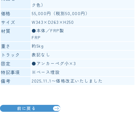
ク色）
価格
55,000円（税別50,000円）
サイズ
W343×D263×H250
●本体／FRP製
材質
FRP
重さ
約5kg
トラック
表記なし
固定
●アンカーペグ小×3
特記事項
※ベース埋設
備考
2025.11.1〜価格改正いたしました
前に戻る