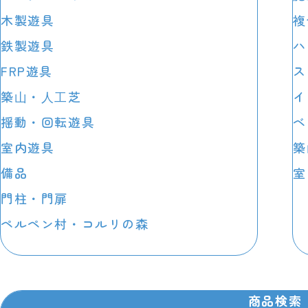
木製遊具
複
鉄製遊具
ハ
FRP遊具
ス
築⼭・⼈⼯芝
イ
揺動・回転遊具
ベ
室内遊具
築
備品
室
門柱・門扉
ペルペン村・コルリの森
商品検索