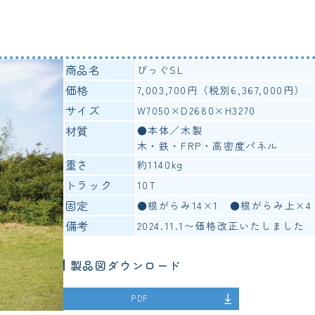
商品名
びっぐSL
価格
7,003,700円（税別6,367,000円）
サイズ
W7050×D2680×H3270
材質
●本体／木製
木・鉄・FRP・高密度パネル
重さ
約1140kg
トラック
10T
固定
●根がらみ14×1 ●根がらみ上×4
備考
2024.11.1〜価格改正いたしました
製品図ダウンロード
PDF