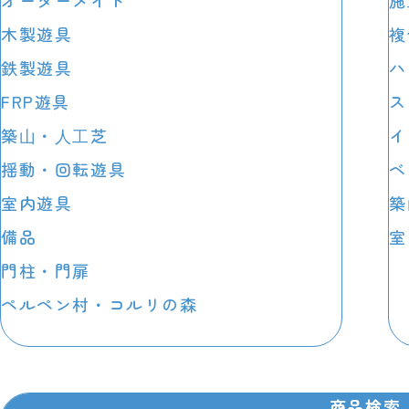
オーダーメイド
施
木製遊具
複
鉄製遊具
ハ
FRP遊具
ス
築⼭・⼈⼯芝
イ
揺動・回転遊具
ベ
室内遊具
築
備品
室
門柱・門扉
ペルペン村・コルリの森
商品検索