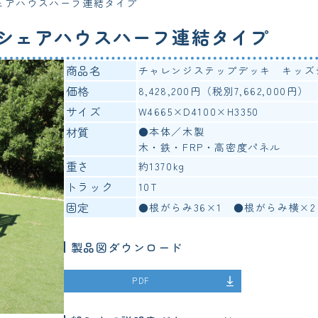
ェアハウスハーフ連結タイプ
シェアハウスハーフ連結タイプ
商品名
チャレンジステップデッキ キッズ
価格
8,428,200円（税別7,662,000円）
サイズ
W4665×D4100×H3350
材質
●本体／木製
木・鉄・FRP・高密度パネル
重さ
約1370kg
トラック
10T
固定
●根がらみ36×1 ●根がらみ横×2
製品図ダウンロード
PDF