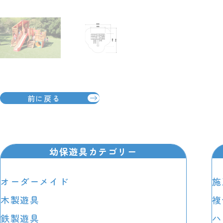
前に戻る
幼保遊具カテゴリー
オーダーメイド
施
木製遊具
複
鉄製遊具
ハ