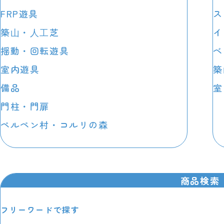
FRP遊具
ス
築⼭・⼈⼯芝
イ
揺動・回転遊具
ベ
室内遊具
築
備品
室
門柱・門扉
ペルペン村・コルリの森
商品検索
フリーワードで探す