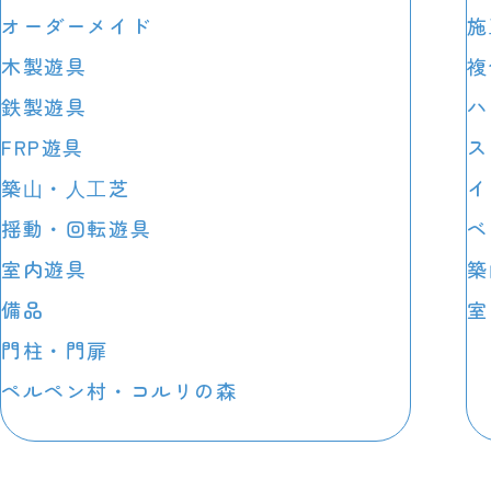
オーダーメイド
施
木製遊具
複
鉄製遊具
ハ
FRP遊具
ス
築⼭・⼈⼯芝
イ
揺動・回転遊具
ベ
室内遊具
築
備品
室
門柱・門扉
ペルペン村・コルリの森