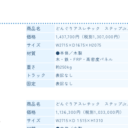
.
商品名
どんぐりアスレチック ステップJr
価格
1,437,700円（税別1,307,000円）
サイズ
W2715×D1675×H2075
材質
●本体／木製
木・鉄・FRP・高密度パネル
重さ
約250kg
トラック
表記なし
固定
表記なし
商品名
どんぐりアスレチック ステップJr
価格
1,136,300円（税別1,033,000円）
サイズ
W2715×D１515×H1310